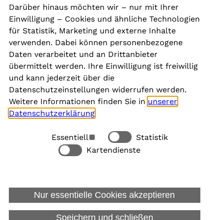
Kontakt
Darüber hinaus möchten wir – nur mit Ihrer
Presse
Einwilligung – Cookies und ähnliche Technologien
Aktuelles
für Statistik, Marketing und externe Inhalte
Karriere
verwenden. Dabei können personenbezogene
Newsletter
Daten verarbeitet und an Drittanbieter
übermittelt werden. Ihre Einwilligung ist freiwillig
und kann jederzeit über die
Social Media
Datenschutzeinstellungen widerrufen werden.
Weitere Informationen finden Sie in
unserer
Datenschutzerklärung
.
Essentiell
Statistik
Rechtliches
Kartendienste
Alle akzeptieren
Barrierefreiheit
Allgemeine Datenschutzinformation
Nur essentielle Cookies akzeptieren
Datenschutzinformation für Bewerbungen
Impressum
Speichern und schließen