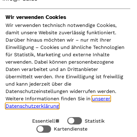
Navigation
Wir verwenden Cookies
Wir verwenden technisch notwendige Cookies,
damit unsere Website zuverlässig funktioniert.
Kontakt
Darüber hinaus möchten wir – nur mit Ihrer
Presse
Einwilligung – Cookies und ähnliche Technologien
Aktuelles
für Statistik, Marketing und externe Inhalte
Karriere
verwenden. Dabei können personenbezogene
Newsletter
Daten verarbeitet und an Drittanbieter
übermittelt werden. Ihre Einwilligung ist freiwillig
und kann jederzeit über die
Social Media
Datenschutzeinstellungen widerrufen werden.
Weitere Informationen finden Sie in
unserer
Datenschutzerklärung
.
Essentiell
Statistik
Rechtliches
Kartendienste