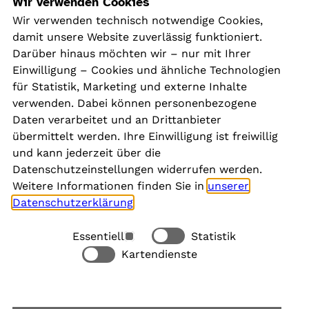
Navigation
Wir verwenden Cookies
Wir verwenden technisch notwendige Cookies,
damit unsere Website zuverlässig funktioniert.
Kontakt
Darüber hinaus möchten wir – nur mit Ihrer
Presse
Einwilligung – Cookies und ähnliche Technologien
Aktuelles
für Statistik, Marketing und externe Inhalte
Karriere
verwenden. Dabei können personenbezogene
Newsletter
Daten verarbeitet und an Drittanbieter
übermittelt werden. Ihre Einwilligung ist freiwillig
und kann jederzeit über die
Social Media
Datenschutzeinstellungen widerrufen werden.
Weitere Informationen finden Sie in
unserer
Datenschutzerklärung
.
Essentiell
Statistik
Rechtliches
Kartendienste
Alle akzeptieren
Barrierefreiheit
Allgemeine Datenschutzinformation