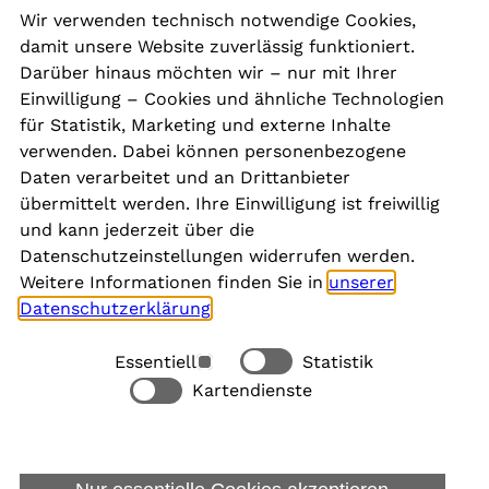
Wir verwenden technisch notwendige Cookies,
damit unsere Website zuverlässig funktioniert.
Kontakt
Darüber hinaus möchten wir – nur mit Ihrer
Presse
Einwilligung – Cookies und ähnliche Technologien
Aktuelles
für Statistik, Marketing und externe Inhalte
Karriere
verwenden. Dabei können personenbezogene
Newsletter
Daten verarbeitet und an Drittanbieter
übermittelt werden. Ihre Einwilligung ist freiwillig
und kann jederzeit über die
Social Media
Datenschutzeinstellungen widerrufen werden.
Weitere Informationen finden Sie in
unserer
Datenschutzerklärung
.
Essentiell
Statistik
Rechtliches
Kartendienste
Alle akzeptieren
Barrierefreiheit
Allgemeine Datenschutzinformation