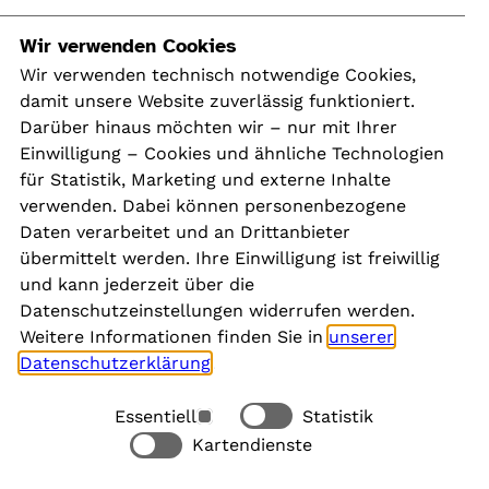
Navigation
Wir verwenden Cookies
Wir verwenden technisch notwendige Cookies,
damit unsere Website zuverlässig funktioniert.
Kontakt
Darüber hinaus möchten wir – nur mit Ihrer
Presse
Einwilligung – Cookies und ähnliche Technologien
Aktuelles
für Statistik, Marketing und externe Inhalte
Karriere
verwenden. Dabei können personenbezogene
Newsletter
Daten verarbeitet und an Drittanbieter
übermittelt werden. Ihre Einwilligung ist freiwillig
und kann jederzeit über die
Social Media
Datenschutzeinstellungen widerrufen werden.
Weitere Informationen finden Sie in
unserer
Datenschutzerklärung
.
Essentiell
Statistik
Rechtliches
Kartendienste