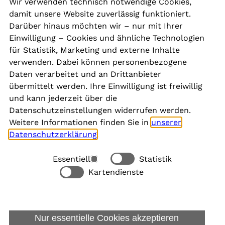
Wir verwenden technisch notwendige Cookies,
damit unsere Website zuverlässig funktioniert.
Kontakt
Darüber hinaus möchten wir – nur mit Ihrer
Presse
Einwilligung – Cookies und ähnliche Technologien
Aktuelles
für Statistik, Marketing und externe Inhalte
Karriere
verwenden. Dabei können personenbezogene
Newsletter
Daten verarbeitet und an Drittanbieter
übermittelt werden. Ihre Einwilligung ist freiwillig
und kann jederzeit über die
Social Media
Datenschutzeinstellungen widerrufen werden.
Weitere Informationen finden Sie in
unserer
Datenschutzerklärung
.
Essentiell
Statistik
Rechtliches
Kartendienste
Alle akzeptieren
Barrierefreiheit
Allgemeine Datenschutzinformation
Nur essentielle Cookies akzeptieren
Datenschutzinformation für Bewerbungen