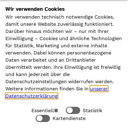
Navigation
Wir verwenden Cookies
Wir verwenden technisch notwendige Cookies,
damit unsere Website zuverlässig funktioniert.
Kontakt
Darüber hinaus möchten wir – nur mit Ihrer
Presse
Einwilligung – Cookies und ähnliche Technologien
Aktuelles
für Statistik, Marketing und externe Inhalte
Karriere
verwenden. Dabei können personenbezogene
Newsletter
Daten verarbeitet und an Drittanbieter
übermittelt werden. Ihre Einwilligung ist freiwillig
und kann jederzeit über die
Social Media
Datenschutzeinstellungen widerrufen werden.
Weitere Informationen finden Sie in
unserer
Datenschutzerklärung
.
Essentiell
Statistik
Rechtliches
Kartendienste
Alle akzeptieren
Barrierefreiheit