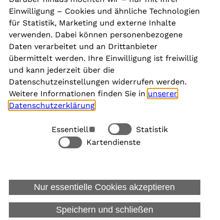
Presse
Einwilligung – Cookies und ähnliche Technologien
Aktuelles
für Statistik, Marketing und externe Inhalte
Karriere
verwenden. Dabei können personenbezogene
Newsletter
Daten verarbeitet und an Drittanbieter
übermittelt werden. Ihre Einwilligung ist freiwillig
und kann jederzeit über die
Social Media
Datenschutzeinstellungen widerrufen werden.
Weitere Informationen finden Sie in
unserer
Datenschutzerklärung
.
Essentiell
Statistik
Rechtliches
Kartendienste
Alle akzeptieren
Barrierefreiheit
Allgemeine Datenschutzinformation
Nur essentielle Cookies akzeptieren
Datenschutzinformation für Bewerbungen
Impressum
Speichern und schließen