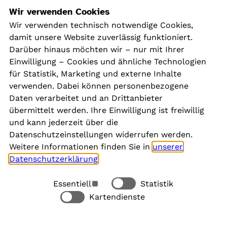
Navigation
Wir verwenden Cookies
Wir verwenden technisch notwendige Cookies,
damit unsere Website zuverlässig funktioniert.
Kontakt
Darüber hinaus möchten wir – nur mit Ihrer
Presse
Einwilligung – Cookies und ähnliche Technologien
Aktuelles
für Statistik, Marketing und externe Inhalte
Karriere
verwenden. Dabei können personenbezogene
Newsletter
Daten verarbeitet und an Drittanbieter
übermittelt werden. Ihre Einwilligung ist freiwillig
und kann jederzeit über die
Social Media
Datenschutzeinstellungen widerrufen werden.
Weitere Informationen finden Sie in
unserer
Datenschutzerklärung
.
Essentiell
Statistik
Rechtliches
Kartendienste
Alle akzeptieren
Barrierefreiheit