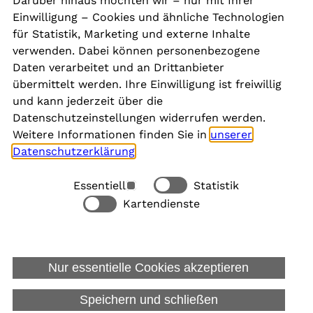
Darüber hinaus möchten wir – nur mit Ihrer
Presse
Einwilligung – Cookies und ähnliche Technologien
Aktuelles
für Statistik, Marketing und externe Inhalte
Karriere
verwenden. Dabei können personenbezogene
Newsletter
Daten verarbeitet und an Drittanbieter
übermittelt werden. Ihre Einwilligung ist freiwillig
und kann jederzeit über die
Social Media
Datenschutzeinstellungen widerrufen werden.
Weitere Informationen finden Sie in
unserer
Datenschutzerklärung
.
Essentiell
Statistik
Rechtliches
Kartendienste
Alle akzeptieren
Barrierefreiheit
Allgemeine Datenschutzinformation
Nur essentielle Cookies akzeptieren
Datenschutzinformation für Bewerbungen
Impressum
Speichern und schließen