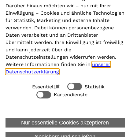
Kontakt
Darüber hinaus möchten wir – nur mit Ihrer
Presse
Einwilligung – Cookies und ähnliche Technologien
Aktuelles
für Statistik, Marketing und externe Inhalte
Karriere
verwenden. Dabei können personenbezogene
Newsletter
Daten verarbeitet und an Drittanbieter
übermittelt werden. Ihre Einwilligung ist freiwillig
und kann jederzeit über die
Social Media
Datenschutzeinstellungen widerrufen werden.
Weitere Informationen finden Sie in
unserer
Datenschutzerklärung
.
Essentiell
Statistik
Rechtliches
Kartendienste
Alle akzeptieren
Barrierefreiheit
Allgemeine Datenschutzinformation
Nur essentielle Cookies akzeptieren
Datenschutzinformation für Bewerbungen
Impressum
Speichern und schließen