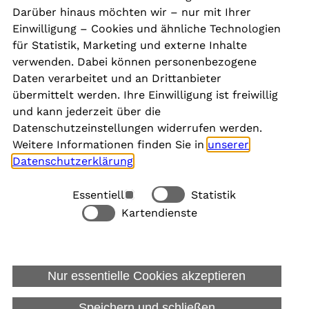
Kontakt
Darüber hinaus möchten wir – nur mit Ihrer
Presse
Einwilligung – Cookies und ähnliche Technologien
Aktuelles
für Statistik, Marketing und externe Inhalte
Karriere
verwenden. Dabei können personenbezogene
Newsletter
Daten verarbeitet und an Drittanbieter
übermittelt werden. Ihre Einwilligung ist freiwillig
und kann jederzeit über die
Social Media
Datenschutzeinstellungen widerrufen werden.
Weitere Informationen finden Sie in
unserer
Datenschutzerklärung
.
Essentiell
Statistik
Rechtliches
Kartendienste
Alle akzeptieren
Barrierefreiheit
Allgemeine Datenschutzinformation
Nur essentielle Cookies akzeptieren
Datenschutzinformation für Bewerbungen
Impressum
Speichern und schließen