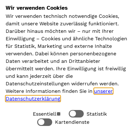
Navigation
Wir verwenden Cookies
Wir verwenden technisch notwendige Cookies,
damit unsere Website zuverlässig funktioniert.
Kontakt
Darüber hinaus möchten wir – nur mit Ihrer
Presse
Einwilligung – Cookies und ähnliche Technologien
Aktuelles
für Statistik, Marketing und externe Inhalte
Karriere
verwenden. Dabei können personenbezogene
Newsletter
Daten verarbeitet und an Drittanbieter
übermittelt werden. Ihre Einwilligung ist freiwillig
und kann jederzeit über die
Social Media
Datenschutzeinstellungen widerrufen werden.
Weitere Informationen finden Sie in
unserer
Datenschutzerklärung
.
Essentiell
Statistik
Rechtliches
Kartendienste
Alle akzeptieren
Barrierefreiheit