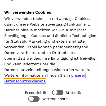
Navigation
Wir verwenden Cookies
Wir verwenden technisch notwendige Cookies,
damit unsere Website zuverlässig funktioniert.
Kontakt
Darüber hinaus möchten wir – nur mit Ihrer
Presse
Einwilligung – Cookies und ähnliche Technologien
Aktuelles
für Statistik, Marketing und externe Inhalte
Karriere
verwenden. Dabei können personenbezogene
Newsletter
Daten verarbeitet und an Drittanbieter
übermittelt werden. Ihre Einwilligung ist freiwillig
und kann jederzeit über die
Social Media
Datenschutzeinstellungen widerrufen werden.
Weitere Informationen finden Sie in
unserer
Datenschutzerklärung
.
Essentiell
Statistik
Rechtliches
Kartendienste