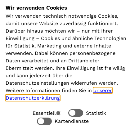
Navigation
Wir verwenden Cookies
Wir verwenden technisch notwendige Cookies,
damit unsere Website zuverlässig funktioniert.
Kontakt
Darüber hinaus möchten wir – nur mit Ihrer
Presse
Einwilligung – Cookies und ähnliche Technologien
Aktuelles
für Statistik, Marketing und externe Inhalte
Karriere
verwenden. Dabei können personenbezogene
Newsletter
Daten verarbeitet und an Drittanbieter
übermittelt werden. Ihre Einwilligung ist freiwillig
und kann jederzeit über die
Social Media
Datenschutzeinstellungen widerrufen werden.
Weitere Informationen finden Sie in
unserer
Datenschutzerklärung
.
Essentiell
Statistik
Rechtliches
Kartendienste
Alle akzeptieren
Barrierefreiheit