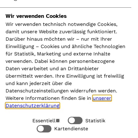
Navigation
Wir verwenden Cookies
Wir verwenden technisch notwendige Cookies,
damit unsere Website zuverlässig funktioniert.
Kontakt
Darüber hinaus möchten wir – nur mit Ihrer
Presse
Einwilligung – Cookies und ähnliche Technologien
Aktuelles
für Statistik, Marketing und externe Inhalte
Karriere
verwenden. Dabei können personenbezogene
Newsletter
Daten verarbeitet und an Drittanbieter
übermittelt werden. Ihre Einwilligung ist freiwillig
und kann jederzeit über die
Social Media
Datenschutzeinstellungen widerrufen werden.
Weitere Informationen finden Sie in
unserer
Datenschutzerklärung
.
Essentiell
Statistik
Rechtliches
Kartendienste