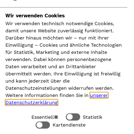
Navigation
Wir verwenden Cookies
Wir verwenden technisch notwendige Cookies,
damit unsere Website zuverlässig funktioniert.
Kontakt
Darüber hinaus möchten wir – nur mit Ihrer
Presse
Einwilligung – Cookies und ähnliche Technologien
Aktuelles
für Statistik, Marketing und externe Inhalte
Karriere
verwenden. Dabei können personenbezogene
Newsletter
Daten verarbeitet und an Drittanbieter
übermittelt werden. Ihre Einwilligung ist freiwillig
und kann jederzeit über die
Social Media
Datenschutzeinstellungen widerrufen werden.
Weitere Informationen finden Sie in
unserer
Datenschutzerklärung
.
Essentiell
Statistik
Rechtliches
Kartendienste