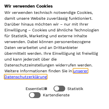
Navigation
Wir verwenden Cookies
Wir verwenden technisch notwendige Cookies,
damit unsere Website zuverlässig funktioniert.
Kontakt
Darüber hinaus möchten wir – nur mit Ihrer
Presse
Einwilligung – Cookies und ähnliche Technologien
Aktuelles
für Statistik, Marketing und externe Inhalte
Karriere
verwenden. Dabei können personenbezogene
Newsletter
Daten verarbeitet und an Drittanbieter
übermittelt werden. Ihre Einwilligung ist freiwillig
und kann jederzeit über die
Social Media
Datenschutzeinstellungen widerrufen werden.
Weitere Informationen finden Sie in
unserer
Datenschutzerklärung
.
Essentiell
Statistik
Rechtliches
Kartendienste
Alle akzeptieren
Barrierefreiheit