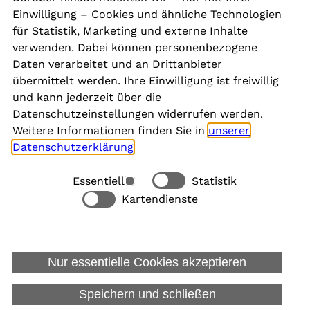
Presse
Einwilligung – Cookies und ähnliche Technologien
Aktuelles
für Statistik, Marketing und externe Inhalte
Karriere
verwenden. Dabei können personenbezogene
Newsletter
Daten verarbeitet und an Drittanbieter
übermittelt werden. Ihre Einwilligung ist freiwillig
und kann jederzeit über die
Social Media
Datenschutzeinstellungen widerrufen werden.
Weitere Informationen finden Sie in
unserer
Datenschutzerklärung
.
Essentiell
Statistik
Rechtliches
Kartendienste
Alle akzeptieren
Barrierefreiheit
Allgemeine Datenschutzinformation
Nur essentielle Cookies akzeptieren
Datenschutzinformation für Bewerbungen
Impressum
Speichern und schließen