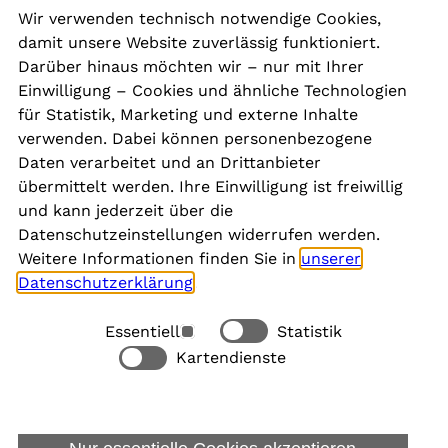
Wir verwenden technisch notwendige Cookies,
damit unsere Website zuverlässig funktioniert.
Kontakt
Darüber hinaus möchten wir – nur mit Ihrer
Presse
Einwilligung – Cookies und ähnliche Technologien
Aktuelles
für Statistik, Marketing und externe Inhalte
Karriere
verwenden. Dabei können personenbezogene
Newsletter
Daten verarbeitet und an Drittanbieter
übermittelt werden. Ihre Einwilligung ist freiwillig
und kann jederzeit über die
Social Media
Datenschutzeinstellungen widerrufen werden.
Weitere Informationen finden Sie in
unserer
Datenschutzerklärung
.
Essentiell
Statistik
Rechtliches
Kartendienste
Alle akzeptieren
Barrierefreiheit
Allgemeine Datenschutzinformation